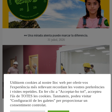
👀 Una mirada atenta puede marcar la diferencia.
31 juliol, 2026
Utilitzem cookies al nostre lloc web per oferir-vos
l'experiència més rellevant recordant les vostres preferències
i visites repetides. En fer clic a "Acceptar-ho tot", accepteu
l'ús de TOTES les cookies. Tanmateix, podeu visitar
"Configuració de les galetes" per proporcionar un
consentiment controlat.
València ultima el nou centre per a persones majors del barri de Sant Antoni
6 agost, 2026