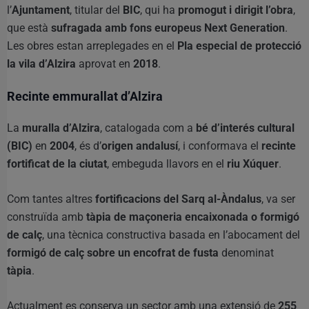
l’
Ajuntament
, titular del
BIC
, qui ha
promogut i dirigit l’obra
,
que està
sufragada amb fons europeus Next Generation
.
Les obres estan arreplegades en el
Pla especial de protecció
la vila d’Alzira
aprovat en
2018
.
Recinte emmurallat d’Alzira
La
muralla d’Alzira
, catalogada com a
bé d’interés cultural
(BIC)
en
2004
, és d’
origen andalusí
, i conformava el
recinte
fortificat de la ciutat
, embeguda llavors en el
riu Xúquer
.
Com tantes altres
fortificacions del Sarq al-Àndalus
, va ser
construïda amb
tàpia de maçoneria encaixonada o formigó
de calç
, una tècnica constructiva basada en l’abocament del
formigó de calç sobre un encofrat de fusta
denominat
tàpia
.
Actualment es conserva un sector amb una extensió de
255