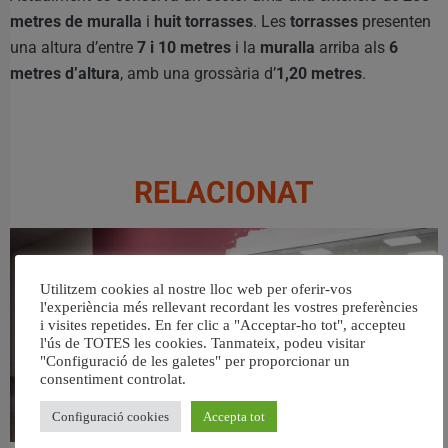
metres de muralla
i
huit torrasses
. Les
torrasses
presenten
una altura d’entre
7 i 10 metres
i la
muralla
arriba als
6
metres d’altura
, amb una grossària d’
1,20 metres
.
RELACIONAT
Utilitzem cookies al nostre lloc web per oferir-vos
l'experiència més rellevant recordant les vostres preferències
i visites repetides. En fer clic a "Acceptar-ho tot", accepteu
l'ús de TOTES les cookies. Tanmateix, podeu visitar
"Configuració de les galetes" per proporcionar un
consentiment controlat.
Configuració cookies
Accepta tot