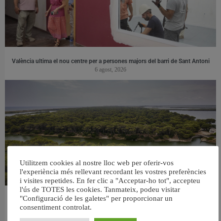
València ultima el nou centre per a persones majors del barri de Sant Antoni
6 agost, 2026
Utilitzem cookies al nostre lloc web per oferir-vos
l'experiència més rellevant recordant les vostres preferències
i visites repetides. En fer clic a "Acceptar-ho tot", accepteu
l'ús de TOTES les cookies. Tanmateix, podeu visitar
"Configuració de les galetes" per proporcionar un
València retira prop de 15.000 litres de residus de la Devesa durant el mes de
consentiment controlat.
juliol
6 agost, 2026