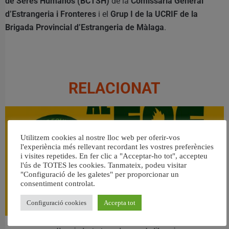
de Seres Humanos (BCTSH)
de la
Comissaria General
d’Estrangeria i Fronteres
i el
Grup I de la UCRIF de la
Brigada Provincial d’Estrangeria de Màlaga
.
RELACIONAT
Utilitzem cookies al nostre lloc web per oferir-vos
l'experiència més rellevant recordant les vostres preferències
i visites repetides. En fer clic a "Acceptar-ho tot", accepteu
l'ús de TOTES les cookies. Tanmateix, podeu visitar
"Configuració de les galetes" per proporcionar un
consentiment controlat.
Configuració cookies
Accepta tot