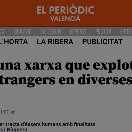
TAT
EDUCACIÓ
SUCCESSOS
ESPORTS
POLÍTICA
ENTRE
L’HORTA
LA RIBERA
PUBLICITAT
una xarxa que explo
trangers en diverses
11:07 am
er tracta d’éssers humans amb finalitats
us i Nàquera