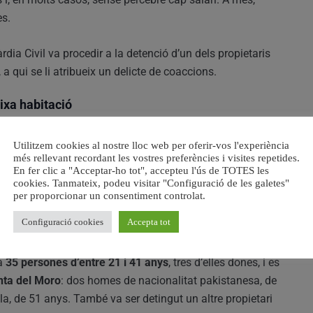
es.
dia Civil va procedir a la detenció d’un dels propietaris
, a qui se li atribueix un delicte de coaccions.
ixa habitació
s a
Venta del Moro
, on els agents van localitzar més
Utilitzem cookies al nostre lloc web per oferir-vos l'experiència
 situació similar d’explotació laboral i residencial.
més rellevant recordant les vostres preferències i visites repetides.
En fer clic a "Acceptar-ho tot", accepteu l'ús de TOTES les
cookies. Tanmateix, podeu visitar "Configuració de les galetes"
ibaren a conviure
fins a 60 persones en una única
per proporcionar un consentiment controlat.
strament elèctric adequat i amb greus mancances
Configuració cookies
Accepta tot
 a
35 persones d’entre 21 i 41 anys
, tres d’elles dones, i es
nta del Moro
: dos homes de nacionalitat pakistanesa, de
a, de 51 anys. També va ser detingut un altre propietari