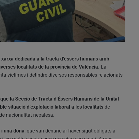
 xarxa dedicada a la tracta d’éssers humans amb
iverses localitats de la província de València.
La
nta víctimes i detindre diversos responsables relacionats
 que la Secció de Tracta d’Éssers Humans de la Unitat
le situació d’explotació laboral a les localitats
de
 de nacionalitat nepalesa.
 i una dona
, que van denunciar haver sigut obligats a
 i, en molts casos, sense percebre cap salari. A més,