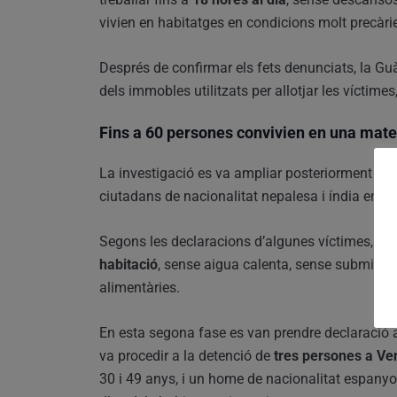
vivien en habitatges en condicions molt precàri
Després de confirmar els fets denunciats, la Guàr
dels immobles utilitzats per allotjar les víctimes
Fins a 60 persones convivien en una mate
La investigació es va ampliar posteriorment fin
ciutadans de nacionalitat nepalesa i índia en una
Segons les declaracions d’algunes víctimes, arr
habitació
, sense aigua calenta, sense submini
alimentàries.
En esta segona fase es van prendre declaració
va procedir a la detenció de
tres persones a Ve
30 i 49 anys, i un home de nacionalitat espanyol