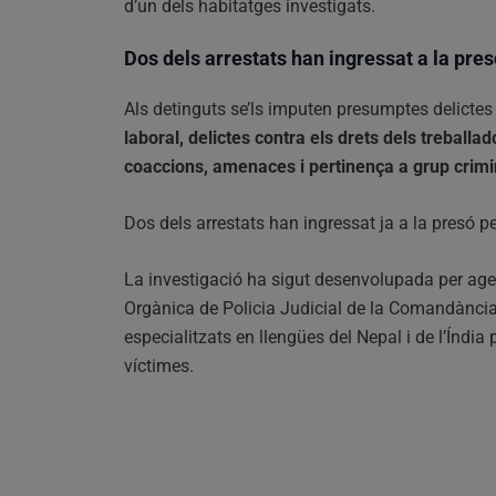
d’un dels habitatges investigats.
Dos dels arrestats han ingressat a la pres
Als detinguts se’ls imputen presumptes delicte
laboral, delictes contra els drets dels treballa
coaccions, amenaces i pertinença a grup crimi
Dos dels arrestats han ingressat ja a la presó per
La investigació ha sigut desenvolupada per agen
Orgànica de Policia Judicial de la Comandància 
especialitzats en llengües del Nepal i de l’Índia p
víctimes.