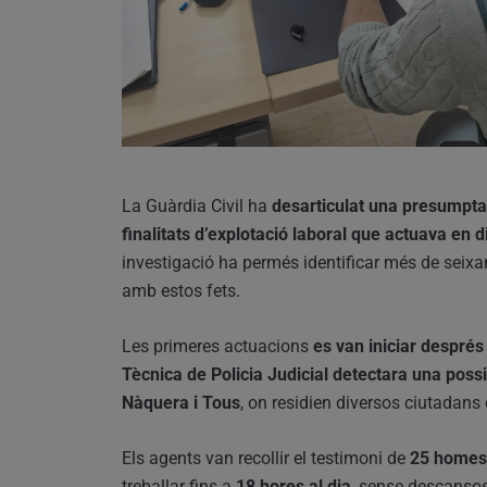
La Guàrdia Civil ha
desarticulat una presumpta
finalitats d’explotació laboral que actuava en d
investigació ha permés identificar més de seixa
amb estos fets.
Les primeres actuacions
es van iniciar després
Tècnica de Policia Judicial detectara una possib
Nàquera i Tous
, on residien diversos ciutadans
Els agents van recollir el testimoni de
25 homes
treballar fins a
18 hores al dia
, sense descansos