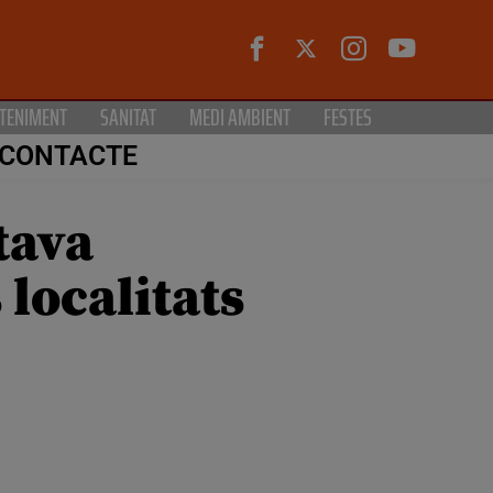
TENIMENT
SANITAT
MEDI AMBIENT
FESTES
CONTACTE
tava
 localitats