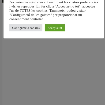
l'experiència més rellevant recordant les vostres preferències
i visites repetides. En fer clic a "Acceptar-ho tot", accepteu
València reforma l’Escola Infantil Pardalets i instal·larà aire condicionat a totes
l'ús de TOTES les cookies. Tanmateix, podeu visitar
les aules
"Configuració de les galetes" per proporcionar un
5 agost, 2026
consentiment controlat.
Configuració cookies
Accepta tot