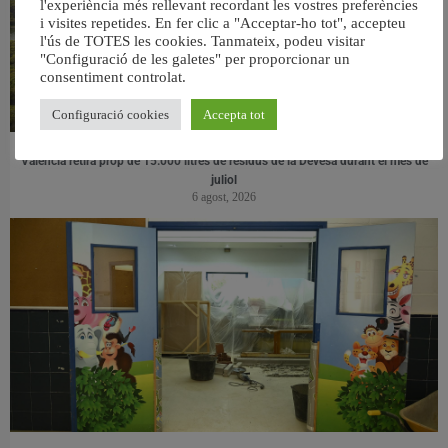
l'experiència més rellevant recordant les vostres preferències
i visites repetides. En fer clic a "Acceptar-ho tot", accepteu
l'ús de TOTES les cookies. Tanmateix, podeu visitar
"Configuració de les galetes" per proporcionar un
consentiment controlat.
Configuració cookies
Accepta tot
València retira prop de 15.000 litres de residus de la Devesa durant el mes de
juliol
6 agost, 2026