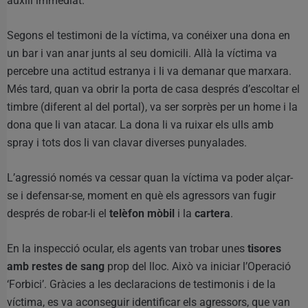
auxili immediat.
Segons el testimoni de la víctima, va conéixer una dona en
un bar i van anar junts al seu domicili. Allà la víctima va
percebre una actitud estranya i li va demanar que marxara.
Més tard, quan va obrir la porta de casa després d’escoltar el
timbre (diferent al del portal), va ser sorprès per un home i la
dona que li van atacar. La dona li va ruixar els ulls amb
spray i tots dos li van clavar diverses punyalades.
L’agressió només va cessar quan la víctima va poder alçar-
se i defensar-se, moment en què els agressors van fugir
després de robar-li el
telèfon mòbil
i la
cartera
.
En la inspecció ocular, els agents van trobar unes
tisores
amb restes de sang
prop del lloc. Això va iniciar l’Operació
‘Forbici’. Gràcies a les declaracions de testimonis i de la
víctima, es va aconseguir identificar els agressors, que van