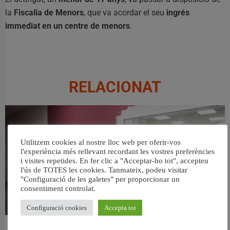
la
Fiscalia de Menors
, que va acordar el seu
ingrés
immediat en un centre de menors
.
RELACIONAT
Utilitzem cookies al nostre lloc web per oferir-vos
l'experiència més rellevant recordant les vostres preferències
i visites repetides. En fer clic a "Acceptar-ho tot", accepteu
l'ús de TOTES les cookies. Tanmateix, podeu visitar
"Configuració de les galetes" per proporcionar un
consentiment controlat.
Configuració cookies
Accepta tot
València ultima el nou centre per a persones majors del barri de Sant Antoni