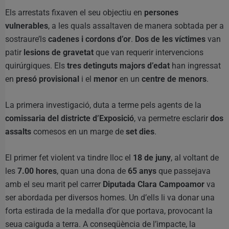
Els arrestats fixaven el seu objectiu en
persones
vulnerables
, a les quals assaltaven de manera sobtada per a
sostraure’ls
cadenes i cordons d’or
.
Dos de les víctimes
van
patir
lesions de gravetat
que van requerir intervencions
quirúrgiques. Els
tres detinguts majors d’edat
han ingressat
en
presó provisional
i el
menor
en un
centre de menors
.
La primera investigació, duta a terme pels agents de la
comissaria del districte d’Exposició
, va permetre esclarir
dos
assalts
comesos en un marge de
set dies
.
El primer fet violent va tindre lloc el
18 de juny
, al voltant de
les
7.00 hores
, quan una dona de
65 anys
que passejava
amb el seu marit pel carrer
Diputada Clara Campoamor
va
ser abordada per diversos homes. Un d’ells li va donar una
forta estirada de la medalla d’or que portava, provocant la
seua caiguda a terra. A conseqüència de l’impacte, la