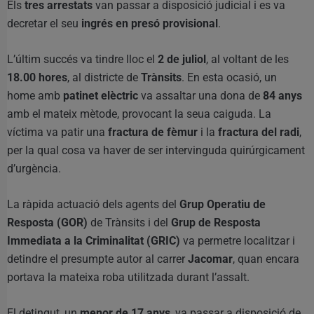
Els
tres arrestats
van passar a disposició judicial i es va
decretar el seu
ingrés en presó provisional
.
L’últim succés va tindre lloc el
2 de juliol
, al voltant de les
18.00 hores
, al districte de
Trànsits
. En esta ocasió, un
home amb
patinet elèctric
va assaltar una dona de
84 anys
amb el mateix mètode, provocant la seua caiguda. La
víctima va patir una
fractura de fèmur
i la
fractura del radi
,
per la qual cosa va haver de ser intervinguda quirúrgicament
d’urgència.
La ràpida actuació dels agents del
Grup Operatiu de
Resposta (GOR)
de Trànsits i del
Grup de Resposta
Immediata a la Criminalitat (GRIC)
va permetre localitzar i
detindre el presumpte autor al carrer
Jacomar
, quan encara
portava la mateixa roba utilitzada durant l’assalt.
El detingut, un
menor de 17 anys
, va passar a disposició de