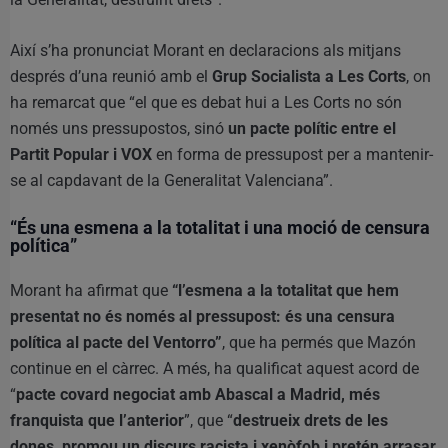
Així s’ha pronunciat Morant en declaracions als mitjans
després d’una reunió amb el
Grup Socialista a Les Corts
, on
ha remarcat que “el que es debat hui a Les Corts no són
només uns pressupostos, sinó
un pacte polític entre el
Partit Popular i VOX
en forma de pressupost per a mantenir-
se al capdavant de la Generalitat Valenciana”.
“És una esmena a la totalitat i una moció de censura
política”
Morant ha afirmat que
“l’esmena a la totalitat que hem
presentat no és només al pressupost: és una censura
política al pacte del Ventorro”
, que ha permés que Mazón
continue en el càrrec. A més, ha qualificat aquest acord de
“
pacte covard negociat amb Abascal a Madrid, més
franquista que l’anterior
”, que “
destrueix drets de les
dones, promou un discurs racista i xenòfob i pretén arrasar