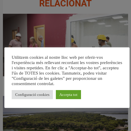
RELACIONAT
Utilitzem cookies al nostre lloc web per oferir-vos
l'experiència més rellevant recordant les vostres preferències
i visites repetides. En fer clic a "Acceptar-ho tot", accepteu
l'ús de TOTES les cookies. Tanmateix, podeu visitar
"Configuració de les galetes" per proporcionar un
consentiment controlat.
València ultima el nou centre per a persones majors del barri de Sant Antoni
6 agost, 2026
Configuració cookies
Accepta tot