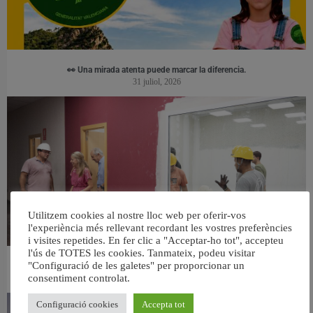
👀 Una mirada atenta puede marcar la diferencia.
31 juliol, 2026
Utilitzem cookies al nostre lloc web per oferir-vos
l'experiència més rellevant recordant les vostres preferències
i visites repetides. En fer clic a "Acceptar-ho tot", accepteu
l'ús de TOTES les cookies. Tanmateix, podeu visitar
"Configuració de les galetes" per proporcionar un
València ultima el nou centre per a persones majors del barri de Sant Antoni
consentiment controlat.
6 agost, 2026
Configuració cookies
Accepta tot