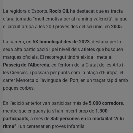
La regidora d’Esports,
Rocío Gil
, ha destacat que es tracta
d’una jornada “molt emotiva per al running valencià”, ja que
el circuit arriba a les 200 proves des del seu inici en
2005
.
La carrera, un
5K homologat des de 2023
, destaca per la
seua alta participació i pel nivell dels atletes que busquen
marques oficials. El recorregut tindrà eixida i meta al
Passeig de l’Albereda
, en l’entorn de la Ciutat de les Arts i
les Ciències, i passarà per punts com la plaça d’Europa, el
carrer Menorca o l’avinguda del Port, en un traçat ràpid amb
poques corbes.
En l’edició anterior van participar més de
5.000 corredors
,
mentre que enguany ja s’han inscrit prop de
1.300
participants
, a més de
350 persones en la modalitat “A tu
ritme”
i un centenar en proves infantils.