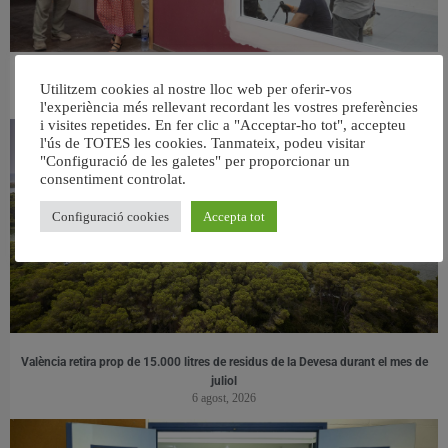
València ultima el nou centre per a persones majors del barri de Sant Antoni
Utilitzem cookies al nostre lloc web per oferir-vos
6 agost, 2026
l'experiència més rellevant recordant les vostres preferències
i visites repetides. En fer clic a "Acceptar-ho tot", accepteu
l'ús de TOTES les cookies. Tanmateix, podeu visitar
"Configuració de les galetes" per proporcionar un
consentiment controlat.
Configuració cookies
Accepta tot
València retira prop de 15.000 litres de residus de la Devesa durant el mes de
juliol
6 agost, 2026