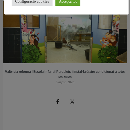
Configuració cookies
Accepta tot
València reforma l’Escola Infantil Pardalets i instal·larà aire condicionat a totes
les aules
5 agost, 2026