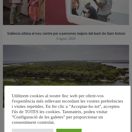
València ultima el nou centre per a persones majors del barri de Sant Antoni
6 agost, 2026
Utilitzem cookies al nostre lloc web per oferir-vos
l'experiència més rellevant recordant les vostres preferències
i visites repetides. En fer clic a "Acceptar-ho tot", accepteu
l'ús de TOTES les cookies. Tanmateix, podeu visitar
València retira prop de 15.000 litres de residus de la Devesa durant el mes de
"Configuració de les galetes" per proporcionar un
juliol
consentiment controlat.
6 agost, 2026