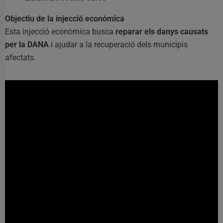
Objectiu de la injecció econòmica
Esta injecció econòmica busca
reparar els danys causats
per la DANA
i ajudar a la recuperació dels municipis
afectats.