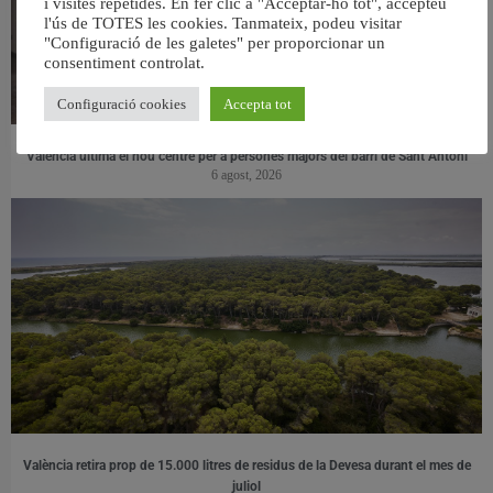
i visites repetides. En fer clic a "Acceptar-ho tot", accepteu
l'ús de TOTES les cookies. Tanmateix, podeu visitar
"Configuració de les galetes" per proporcionar un
consentiment controlat.
Configuració cookies
Accepta tot
València ultima el nou centre per a persones majors del barri de Sant Antoni
6 agost, 2026
València retira prop de 15.000 litres de residus de la Devesa durant el mes de
juliol