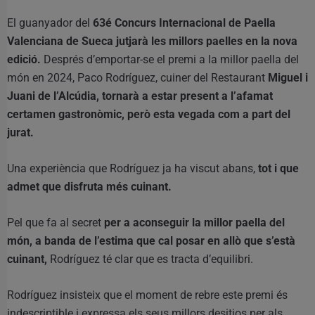
El guanyador del
63é Concurs Internacional de Paella
Valenciana de Sueca jutjarà les millors paelles en la nova
edició.
Després d’emportar-se el premi a la millor paella del
món en 2024, Paco Rodríguez, cuiner del Restaurant
Miguel i
Juani de l’Alcúdia, tornarà a estar present a l’afamat
certamen gastronòmic, però esta vegada com a part del
jurat.
Una experiència que Rodríguez ja ha viscut abans,
tot i que
admet que disfruta més cuinant.
Pel que fa al secret
per a aconseguir la millor paella del
món, a banda de l’estima que cal posar en allò que s’està
cuinant,
Rodríguez té clar que es tracta d’equilibri.
Rodríguez insisteix que el moment de rebre este premi és
indescriptible i expressa els seus millors desitjos per als