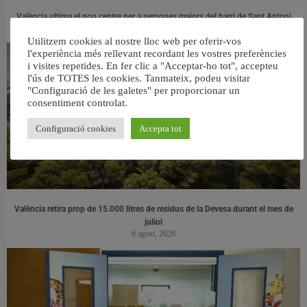
València ultima el nou centre per a persones majors del barri de Sant Antoni
6 agost, 2026
Utilitzem cookies al nostre lloc web per oferir-vos
l'experiència més rellevant recordant les vostres preferències
i visites repetides. En fer clic a "Acceptar-ho tot", accepteu
l'ús de TOTES les cookies. Tanmateix, podeu visitar
"Configuració de les galetes" per proporcionar un
consentiment controlat.
Configuració cookies
Accepta tot
València retira prop de 15.000 litres de residus de la Devesa durant el mes de
juliol
6 agost, 2026