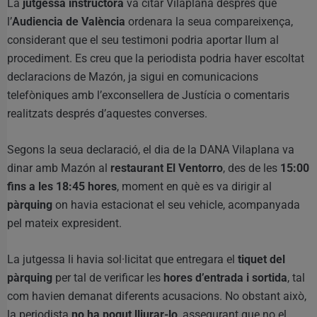
La
jutgessa instructora
va citar Vilaplana després que
l’
Audiencia de València
ordenara la seua compareixença,
considerant que el seu testimoni podria aportar llum al
procediment. Es creu que la periodista podria haver escoltat
declaracions de Mazón, ja sigui en comunicacions
telefòniques amb l’exconsellera de Justícia o comentaris
realitzats després d’aquestes converses.
Segons la seua declaració, el dia de la DANA Vilaplana va
dinar amb Mazón al
restaurant El Ventorro
, des de les
15:00
fins a les 18:45 hores
, moment en què es va dirigir al
pàrquing
on havia estacionat el seu vehicle, acompanyada
pel mateix expresident.
La jutgessa li havia sol·licitat que entregara el
tiquet del
pàrquing
per tal de verificar les
hores d’entrada i sortida
, tal
com havien demanat diferents acusacions. No obstant això,
la periodista
no ha pogut lliurar-lo
, assegurant que no el