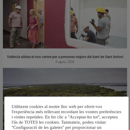
València ultima el nou centre per a persones majors del barri de Sant Antoni
6 agost, 2026
Utilitzem cookies al nostre lloc web per oferir-vos
l'experiència més rellevant recordant les vostres preferències
i visites repetides. En fer clic a "Acceptar-ho tot", accepteu
l'ús de TOTES les cookies. Tanmateix, podeu visitar
"Configuració de les galetes" per proporcionar un