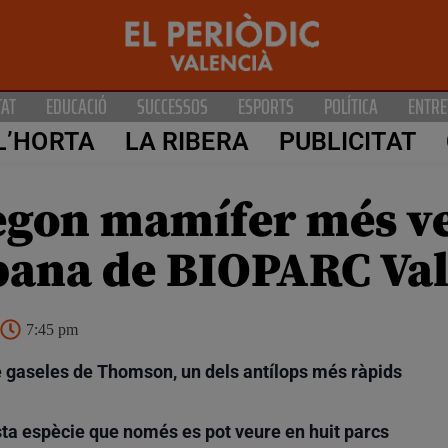
TAT
EDUCACIÓ
SUCCESSOS
ESPORTS
POLÍTICA
ENTRE
L’HORTA
LA RIBERA
PUBLICITAT
egon mamífer més vel
abana de BIOPARC Va
7:45 pm
de gaseles de Thomson, un dels antílops més ràpids
sta espècie que només es pot veure en huit parcs