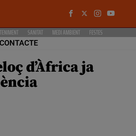
TENIMENT
SANITAT
MEDI AMBIENT
FESTES
CONTACTE
oç d’Àfrica ja
lència