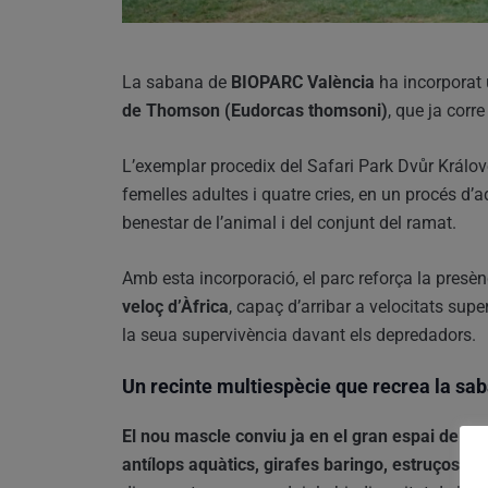
La sabana de
BIOPARC València
ha incorporat
de Thomson (Eudorcas thomsoni)
, que ja corre
L’exemplar procedix del Safari Park Dvůr Králové
femelles adultes i quatre cries, en un procés d’
benestar de l’animal i del conjunt del ramat.
Amb esta incorporació, el parc reforça la presè
veloç d’Àfrica
, capaç d’arribar a velocitats supe
la seua supervivència davant els depredadors.
Un recinte multiespècie que recrea la sa
El nou mascle conviu ja en el gran espai de s
antílops aquàtics, girafes baringo, estruços, el 