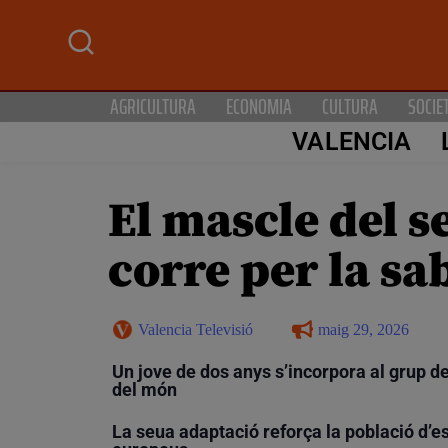
AGRICULTURA
ECONOMIA
CULTURA
SOCIE
VALENCIA
El mascle del s
corre per la s
Valencia Televisió
maig 29, 2026
Un jove de dos anys s’incorpora al grup 
del món
La seua adaptació reforça la població d’e