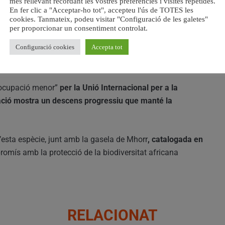
més rellevant recordant les vostres preferències i visites repetides.
cosistema africà.
En fer clic a "Acceptar-ho tot", accepteu l'ús de TOTES les
cookies. Tanmateix, podeu visitar "Configuració de les galetes"
arró rogenc amb el ventre blanc i una característica
per proporcionar un consentiment controlat.
ible en el paisatge del parc.
Configuració cookies
Accepta tot
reocupació menor”
per la Unió Internacional per a la
ació mostra un descens progressiu que manté la
’esta espècie, junt amb la gasela de Mhorr
, catalogada en
romís amb la protecció de la biodiversitat africana
RELACIONAT