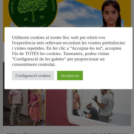
Utilitzem cookies al nostre lloc web per oferir-vos
l'experiència més rellevant recordant les vostres preferències
i visites repetides. En fer clic a "Acceptar-ho tot", accepteu
👀 Una mirada atenta puede marcar la diferencia.
l'ús de TOTES les cookies. Tanmateix, podeu visitar
31 juliol, 2026
"Configuració de les galetes" per proporcionar un
consentiment controlat.
Configuració cookies
Accepta tot