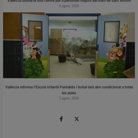
València ultima el nou centre per a persones majors del barri de Sant Antoni
6 agost, 2026
València reforma l’Escola Infantil Pardalets i instal·larà aire condicionat a totes
les aules
5 agost, 2026