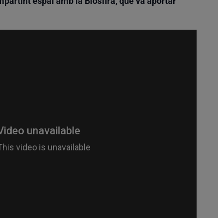
partint espai amb la Biosfira, que va aportar