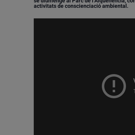
se diumenge al Parc de l’Alquenència, com
activitats de conscienciació ambiental.