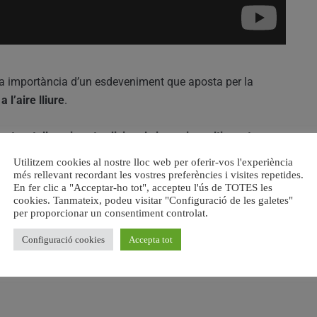
 la importància d’un esdeveniment que aposta per la
a l’aire lliure
.
ntes, tallers, jocs tradicionals i espais multiaventura
, en
Utilitzem cookies al nostre lloc web per oferir-vos l'experiència
més rellevant recordant les vostres preferències i visites repetides.
En fer clic a "Acceptar-ho tot", accepteu l'ús de TOTES les
a
, que acompanya el ja conegut Dril, en una imatge
cookies. Tanmateix, podeu visitar "Configuració de les galetes"
per proporcionar un consentiment controlat.
Configuració cookies
Accepta tot
ó, el Nan@fest reforça el seu objectiu de ser un espai de