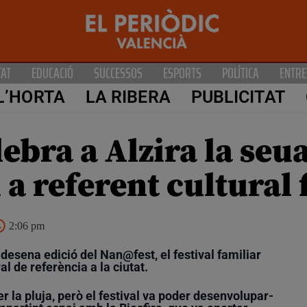
TAT
EDUCACIÓ
SUCCESSOS
ESPORTS
POLÍTICA
ENTRE
L’HORTA
LA RIBERA
PUBLICITAT
ebra a Alzira la seu
a referent cultural 
2:06 pm
desena edició del Nan@fest, el festival familiar
al de referència a la ciutat.
 la pluja, però el festival va poder desenvolupar-