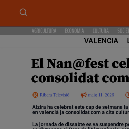
AGRICULTURA
ECONOMIA
CULTURA
SOCIE
VALENCIA
El Nan@fest cel
consolidat com 
Ribera Televisió
maig 11, 2026
Alzira ha celebrat este cap de setmana la 
en valencià ja consolidat com a cita cultur
La jornada de dissabte es va suspendre per