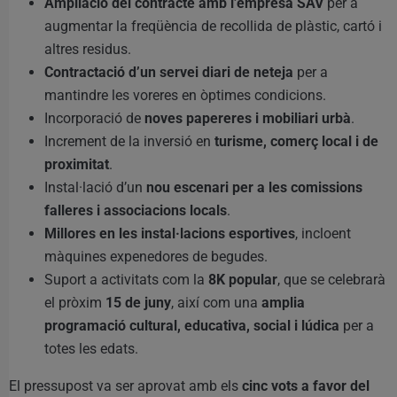
Ampliació del contracte amb l’empresa SAV
per a
augmentar la freqüència de recollida de plàstic, cartó i
altres residus.
Contractació d’un servei diari de neteja
per a
mantindre les voreres en òptimes condicions.
Incorporació de
noves papereres i mobiliari urbà
.
Increment de la inversió en
turisme, comerç local i de
proximitat
.
Instal·lació d’un
nou escenari per a les comissions
falleres i associacions locals
.
Millores en les instal·lacions esportives
, incloent
màquines expenedores de begudes.
Suport a activitats com la
8K popular
, que se celebrarà
el pròxim
15 de juny
, així com una
amplia
programació cultural, educativa, social i lúdica
per a
totes les edats.
El pressupost va ser aprovat amb els
cinc vots a favor del