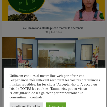
👀 Una mirada atenta puede marcar la diferencia.
31 juliol, 2026
Utilitzem cookies al nostre lloc web per oferir-vos
l'experiència més rellevant recordant les vostres preferències
i visites repetides. En fer clic a "Acceptar-ho tot", accepteu
l'ús de TOTES les cookies. Tanmateix, podeu visitar
"Configuració de les galetes" per proporcionar un
València reforma l’Escola Infantil Pardalets i instal·larà aire condicionat a totes
consentiment controlat.
les aules
5 agost, 2026
Configuració cookies
Accepta tot