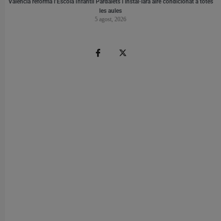
València reforma l’Escola Infantil Pardalets i instal·larà aire condicionat a totes
les aules
5 agost, 2026