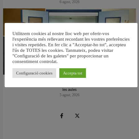
6 agost, 2026
Utilitzem cookies al nostre lloc web per oferir-vos
l'experiència més rellevant recordant les vostres preferències
i visites repetides. En fer clic a "Acceptar-ho tot", accepteu
l'ús de TOTES les cookies. Tanmateix, podeu visitar
"Configuració de les galetes" per proporcionar un
consentiment controlat.
Configuració cookies
Accepta tot
València reforma l’Escola Infantil Pardalets i instal·larà aire condicionat a totes
les aules
5 agost, 2026