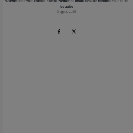
València reforma l’Escola Infantil Pardalets i instal·larà aire condicionat a totes
les aules
5 agost, 2026