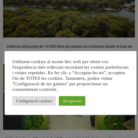
València retira prop de 15.000 litres de residus de la Devesa durant el mes de
juliol
6 agost, 2026
Utilitzem cookies al nostre lloc web per oferir-vos
l'experiència més rellevant recordant les vostres preferències
i visites repetides. En fer clic a "Acceptar-ho tot", accepteu
l'ús de TOTES les cookies. Tanmateix, podeu visitar
"Configuració de les galetes" per proporcionar un
consentiment controlat.
Configuració cookies
Accepta tot