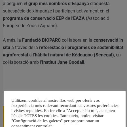
alberguen el
grup més nombrós d’Espanya
d’aquesta
subespècie de ximpanzé i participen activament en el
programa de conservació EEP
de l’
EAZA
(Associació
Europea de Zoos i Aquaris).
A més, la
Fundació BIOPARC
col·labora en la
conservació in
situ
a través de la
reforestació i programes de sostenibilitat
agroforestal
a l’
hàbitat natural de Kédougou (Senegal)
, en
col·laboració amb l’
Institut Jane Goodall
.
RELACIONAT
Utilitzem cookies al nostre lloc web per oferir-vos
l'experiència més rellevant recordant les vostres preferències
i visites repetides. En fer clic a "Acceptar-ho tot", accepteu
l'ús de TOTES les cookies. Tanmateix, podeu visitar
"Configuració de les galetes" per proporcionar un
consentiment controlat.