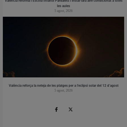
València reforma l’Escola Infantil Pardalets i instal·larà aire condicionat a totes
les aules
5 agost, 2026
València reforça la neteja de les platges per a l’eclipsi solar del 12 d’agost
5 agost, 2026