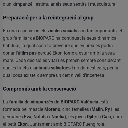
d’un ximpanzé i estimular els seus sentits i musculatura.
Preparació per a la reintegració al grup
En una espècie on els
vincles socials
són tan importants, el
grup familiar de BIOPARC ha continuat la seua dinàmica
habitual, la qual cosa fa preveure que en breu es podrà
donar l’
últim pas
perquè Ekon torne a estar amb la seua
mare. Cada decisió és vital i es prenen sempre considerant
que es tracta d’
animals salvatges
i no domesticats, per la
qual cosa existeix sempre un cert nivell d’incertesa.
Compromís amb la conservació
La
família de ximpanzés de BIOPARC València
està
formada pel mascle
Moreno
, cinc femelles (
Malin
,
Py
i les
germanes
Eva
,
Natalia
i
Noelia
), els joves
Djibril
i
Cala
, i ara
el petit
Ekon
. Juntament amb BIOPARC Fuengirola,