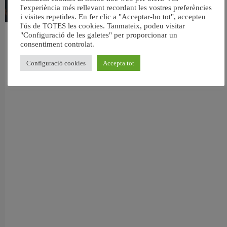
l'experiència més rellevant recordant les vostres preferències
i visites repetides. En fer clic a "Acceptar-ho tot", accepteu
l'ús de TOTES les cookies. Tanmateix, podeu visitar
"Configuració de les galetes" per proporcionar un
València reforça la neteja de les platges per a l’eclipsi solar del 12 d’agost
consentiment controlat.
5 agost, 2026
Configuració cookies
Accepta tot