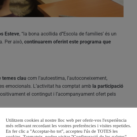
os Esteve
, “la bona acollida d’‘Escola de famílies’ és un
a. Per això,
continuarem oferint este programa que
 temes clau
com l’autoestima, l’autoconeixement,
ncles emocionals. L’activitat ha comptat amb
la participació
positivament el contingut i l’acompanyament ofert pels
tuació de vulnerabilitat
Utilitzem cookies al nostre lloc web per oferir-vos l'experiència
més rellevant recordant les vostres preferències i visites repetides.
l, també s’ha desenvolupat una edició específica d’‘Escola
En fer clic a "Acceptar-ho tot", accepteu l'ús de TOTES les
cookies. Tanmateix, podeu visitar "Configuració de les galetes"