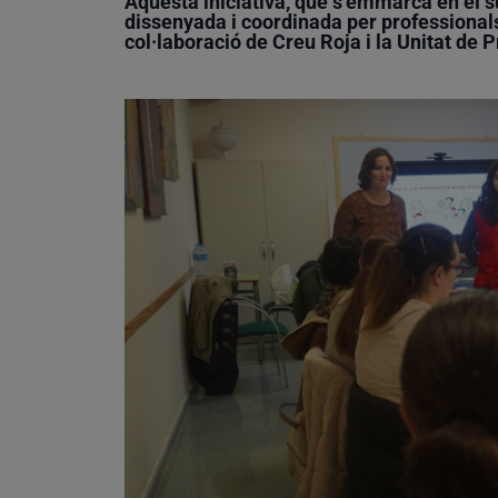
Aquesta iniciativa, que s’emmarca en el sup
dissenyada i coordinada per professionals d
col·laboració de Creu Roja i la Unitat de