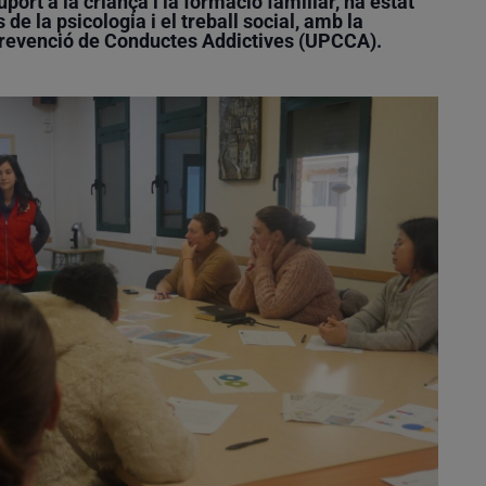
ort a la criança i la formació familiar, ha estat
e la psicologia i el treball social, amb la
 Prevenció de Conductes Addictives (UPCCA).