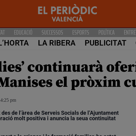
TAT
EDUCACIÓ
SUCCESSOS
ESPORTS
POLÍTICA
ENTRE
L’HORTA
LA RIBERA
PUBLICITAT
lies’ continuarà ofer
 Manises el pròxim c
4:25 pm
 des de l’àrea de Serveis Socials de l’Ajuntament
ració molt positiva i anuncia la seua continuïtat