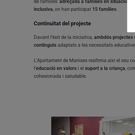
de famílies’
adreçada a famílies en situació de 
inclusiva
, on han participat
15 famílies
.
Continuïtat del projecte
Davant l’èxit de la iniciativa,
ambdós projectes 
continguts
adaptats a les necessitats educative
L’Ajuntament de Manises reafirma així el seu
l’
educació en valors
i el
suport a la criança
, co
cohesionada i saludable.