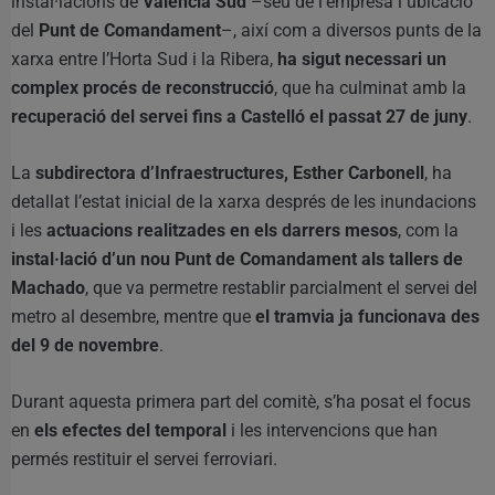
instal·lacions de
València Sud
–seu de l’empresa i ubicació
del
Punt de Comandament
–, així com a diversos punts de la
xarxa entre l’Horta Sud i la Ribera,
ha sigut necessari un
complex procés de reconstrucció
, que ha culminat amb la
recuperació del servei fins a Castelló el passat 27 de juny
.
La
subdirectora d’Infraestructures, Esther Carbonell
, ha
detallat l’estat inicial de la xarxa després de les inundacions
i les
actuacions realitzades en els darrers mesos
, com la
instal·lació d’un nou Punt de Comandament als tallers de
Machado
, que va permetre restablir parcialment el servei del
metro al desembre, mentre que
el tramvia ja funcionava des
del 9 de novembre
.
Durant aquesta primera part del comitè, s’ha posat el focus
en
els efectes del temporal
i les intervencions que han
permés restituir el servei ferroviari.