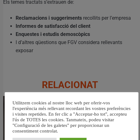
Els temes tractats s’extrauen de:
Reclamacions i suggeriments
recollits per l’empresa
Informes de satisfacció del client
Enquestes i estudis demoscòpics
I d’altres qüestions que FGV considera rellevants
exposar
RELACIONAT
Utilitzem cookies al nostre lloc web per oferir-vos
l'experiència més rellevant recordant les vostres preferències
i visites repetides. En fer clic a "Acceptar-ho tot", accepteu
l'ús de TOTES les cookies. Tanmateix, podeu visitar
"Configuració de les galetes" per proporcionar un
consentiment controlat.