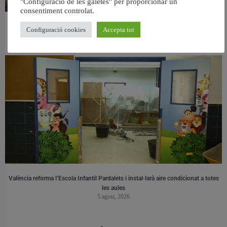
"Configuració de les galetes" per proporcionar un
consentiment controlat.
València retira prop de 15.000 litres de residus de la Devesa durant el mes de
Configuració cookies
Accepta tot
juliol
6 agost, 2026
València reforma l’Escola Infantil Pardalets i instal·larà aire condicionat a totes
les aules
5 agost, 2026