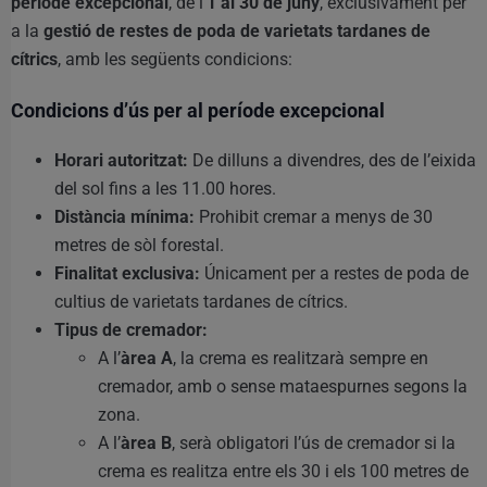
període excepcional
, de l’
1 al 30 de juny
, exclusivament per
a la
gestió de restes de poda de varietats tardanes de
cítrics
, amb les següents condicions:
Condicions d’ús per al període excepcional
Horari autoritzat:
De dilluns a divendres, des de l’eixida
del sol fins a les 11.00 hores.
Distància mínima:
Prohibit cremar a menys de 30
metres de sòl forestal.
Finalitat exclusiva:
Únicament per a restes de poda de
cultius de varietats tardanes de cítrics.
Tipus de cremador:
A l’
àrea A
, la crema es realitzarà sempre en
cremador, amb o sense mataespurnes segons la
zona.
A l’
àrea B
, serà obligatori l’ús de cremador si la
crema es realitza entre els 30 i els 100 metres de