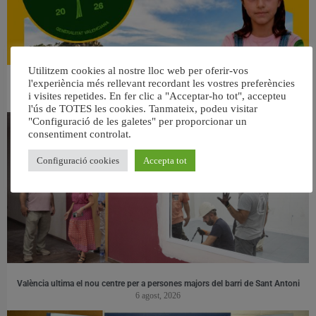
Utilitzem cookies al nostre lloc web per oferir-vos
l'experiència més rellevant recordant les vostres preferències
👀 Una mirada atenta puede marcar la diferencia.
i visites repetides. En fer clic a "Acceptar-ho tot", accepteu
31 juliol, 2026
l'ús de TOTES les cookies. Tanmateix, podeu visitar
"Configuració de les galetes" per proporcionar un
consentiment controlat.
Configuració cookies
Accepta tot
València ultima el nou centre per a persones majors del barri de Sant Antoni
6 agost, 2026