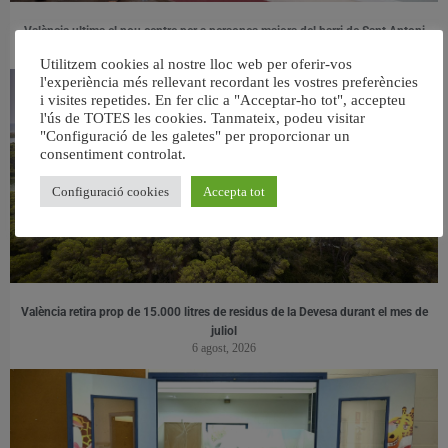
València ultima el nou centre per a persones majors del barri de Sant Antoni
6 agost, 2026
Utilitzem cookies al nostre lloc web per oferir-vos
l'experiència més rellevant recordant les vostres preferències
i visites repetides. En fer clic a "Acceptar-ho tot", accepteu
l'ús de TOTES les cookies. Tanmateix, podeu visitar
"Configuració de les galetes" per proporcionar un
consentiment controlat.
Configuració cookies
Accepta tot
València retira prop de 15.000 litres de residus de la Devesa durant el mes de
juliol
6 agost, 2026