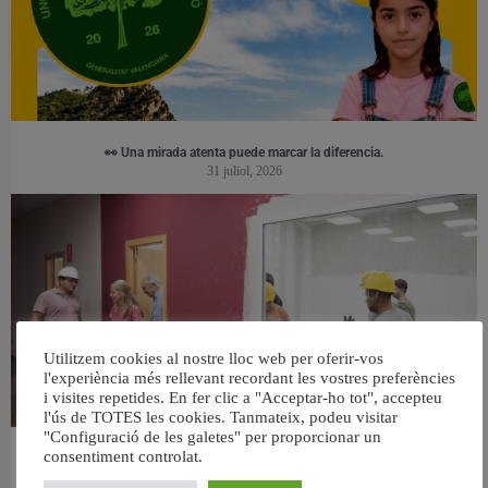
👀 Una mirada atenta puede marcar la diferencia.
31 juliol, 2026
Utilitzem cookies al nostre lloc web per oferir-vos
l'experiència més rellevant recordant les vostres preferències
i visites repetides. En fer clic a "Acceptar-ho tot", accepteu
l'ús de TOTES les cookies. Tanmateix, podeu visitar
"Configuració de les galetes" per proporcionar un
consentiment controlat.
València ultima el nou centre per a persones majors del barri de Sant Antoni
6 agost, 2026