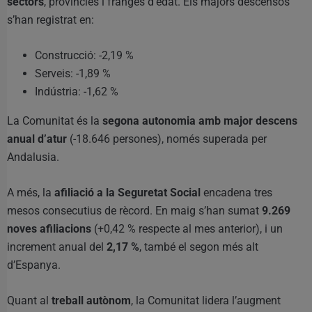
sectors
, províncies i franges d’edat. Els majors descensos
s’han registrat en:
Construcció: -2,19 %
Serveis: -1,89 %
Indústria: -1,62 %
La Comunitat és la
segona autonomia amb major descens
anual d’atur
(-18.646 persones), només superada per
Andalusia.
A més, la
afiliació a la Seguretat Social
encadena tres
mesos consecutius de rècord. En maig s’han sumat
9.269
noves afiliacions
(+0,42 % respecte al mes anterior), i un
increment anual del
2,17 %
, també el segon més alt
d’Espanya.
Quant al
treball autònom
, la Comunitat lidera l’augment