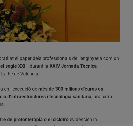
bratllat el paper dels professionals de l’enginyeria com un
del segle XXI”
, durant la
XXIV Jornada Tècnica
 La Fe de València.
au en l’execució de
més de 300 milions d’euros en
ió d’infraestructures i tecnologia sanitària
, una xifra
rs.
tre de protonteràpia o el ciclotró
evidencien la
 desenvolupament d’una sanitat moderna i avançada.