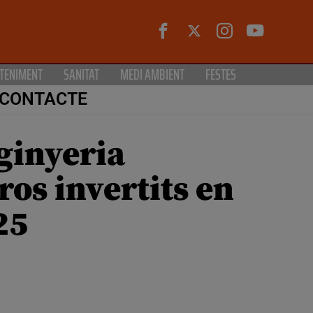
TENIMENT
SANITAT
MEDI AMBIENT
FESTES
CONTACTE
ginyeria
ros invertits en
25