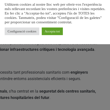
Utilitzem cookies al nostre lloc web per oferir-vos l'experiència
l futur
més rellevant recordant les vostres preferències i visites repetides.
En fer clic a "Acceptar-ho tot", accepteu l'ús de TOTES les
e Tecnologia Sanitària
, integrat per perfils com
científics
cookies. Tanmateix, podeu visitar "Configuració de les galetes"
per proporcionar un consentiment controlat.
 biotecnòlegs i informàtics
, amb les primeres
Configuració cookies
Accepta tot
complexitat tecnològica dels hospitals i a la necessitat
ionar infraestructures crítiques i tecnologia avançada
.
ecessita tant professionals sanitaris com
enginyers
tindre entorns assistencials eficients i segurs.
nals
, s’ha centrat en la
seguretat dels centres sanitaris,
ctures hospitalàries del futur
.