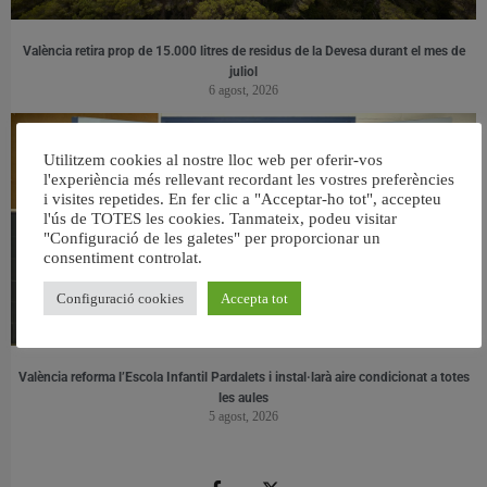
València retira prop de 15.000 litres de residus de la Devesa durant el mes de
juliol
6 agost, 2026
Utilitzem cookies al nostre lloc web per oferir-vos
l'experiència més rellevant recordant les vostres preferències
i visites repetides. En fer clic a "Acceptar-ho tot", accepteu
l'ús de TOTES les cookies. Tanmateix, podeu visitar
"Configuració de les galetes" per proporcionar un
consentiment controlat.
Configuració cookies
Accepta tot
València reforma l’Escola Infantil Pardalets i instal·larà aire condicionat a totes
les aules
5 agost, 2026