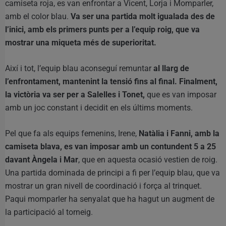
camiseta roja, es van enfrontar a Vicent, Lorja i Momparler,
amb el color blau.
Va ser una partida molt igualada des de
l’inici, amb els primers punts per a l’equip roig, que va
mostrar una miqueta més de superioritat.
Així i tot, l’equip blau aconseguí remuntar
al llarg de
l’enfrontament, mantenint la tensió fins al final. Finalment,
la victòria va ser per a Salelles i Tonet,
que es van imposar
amb un joc constant i decidit en els últims moments.
Pel que fa als equips femenins, Irene,
Natàlia i Fanni, amb la
camiseta blava, es van imposar amb un contundent 5 a 25
davant Àngela i Mar
, que en aquesta ocasió vestien de roig.
Una partida dominada de principi a fi per l’equip blau, que va
mostrar un gran nivell de coordinació i força al trinquet.
Paqui momparler ha senyalat que ha hagut un augment de
la participació al torneig.