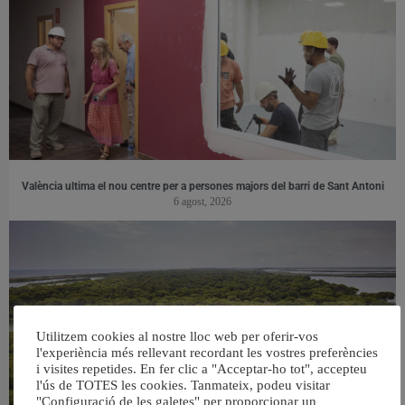
València ultima el nou centre per a persones majors del barri de Sant Antoni
6 agost, 2026
Utilitzem cookies al nostre lloc web per oferir-vos
l'experiència més rellevant recordant les vostres preferències
i visites repetides. En fer clic a "Acceptar-ho tot", accepteu
l'ús de TOTES les cookies. Tanmateix, podeu visitar
"Configuració de les galetes" per proporcionar un