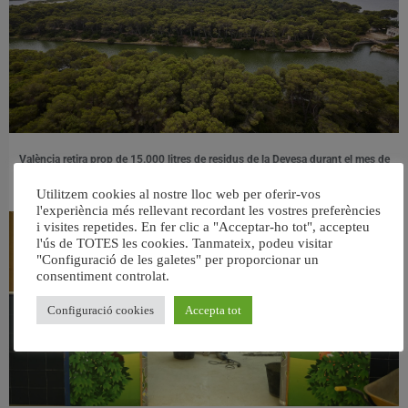
València retira prop de 15.000 litres de residus de la Devesa durant el mes de
juliol
6 agost, 2026
Utilitzem cookies al nostre lloc web per oferir-vos
l'experiència més rellevant recordant les vostres preferències
i visites repetides. En fer clic a "Acceptar-ho tot", accepteu
l'ús de TOTES les cookies. Tanmateix, podeu visitar
"Configuració de les galetes" per proporcionar un
consentiment controlat.
Configuració cookies
Accepta tot