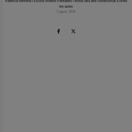
València reforma l’Escola Infantil Pardalets i instal·larà aire condicionat a totes
les aules
5 agost, 2026