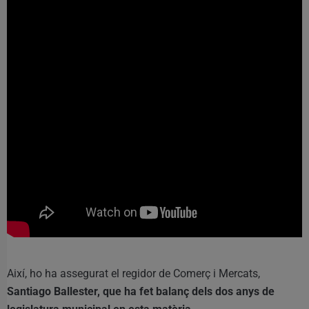
Així, ho ha assegurat el regidor de Comerç i Mercats,
Santiago Ballester, que ha fet balanç dels dos anys de