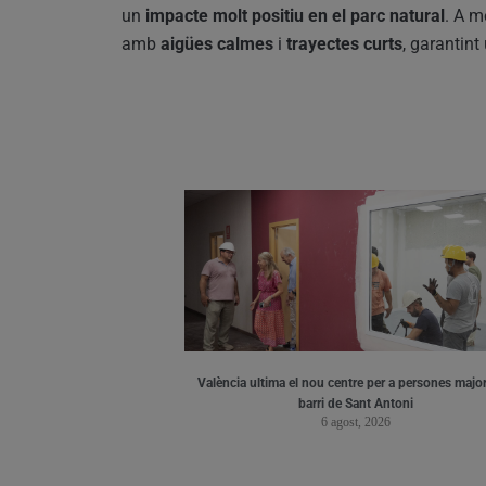
un
impacte molt positiu en el parc natural
. A m
amb
aigües calmes
i
trayectes curts
, garantint 
València ultima el nou centre per a persones major
barri de Sant Antoni
6 agost, 2026