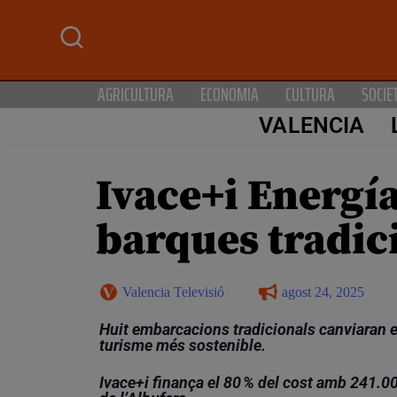
AGRICULTURA
ECONOMIA
CULTURA
SOCIE
VALENCIA
Ivace+i Energía
barques tradici
Valencia Televisió
agost 24, 2025
Huit embarcacions tradicionals canviaran e
turisme més sostenible.
Ivace+i finança el 80 % del cost amb 241.00