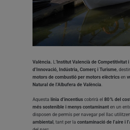
València.
L’
Institut Valencià de Competitivitat 
d’Innovació, Indústria, Comerç i Turisme
, dest
motors de combustió per motors elèctrics
en
v
Natural de l’Albufera de València
.
Aquesta
línia d’incentius
cobrirà el
80 % del cos
més sostenible i menys contaminant
en un ento
disposen de permís per navegar pel llac utilitze
ambiental
, tant per la
contaminació de l’aire i l
del parc.