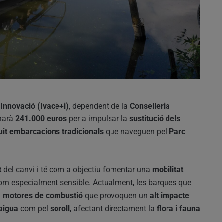
i Innovació (Ivace+i)
, dependent de la
Conselleria
inarà
241.000 euros
per a impulsar la
sustitució dels
uit embarcacions tradicionals
que naveguen pel
Parc
t
del canvi i té com a objectiu fomentar una
mobilitat
rn especialment sensible. Actualment, les barques que
n
motores de combustió
que provoquen un
alt impacte
’aigua
com pel
soroll
, afectant directament la
flora i fauna