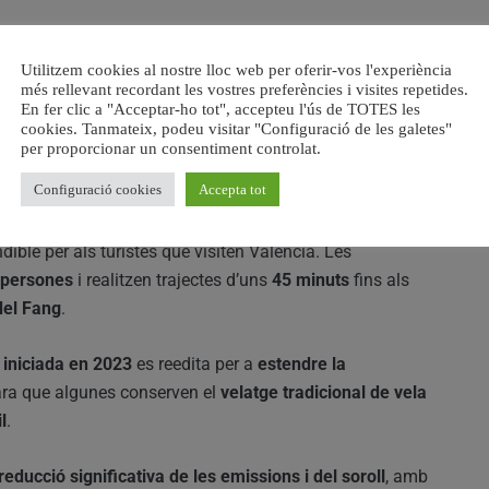
Utilitzem cookies al nostre lloc web per oferir-vos l'experiència
a resta són
barques de passegers
utilitzades
més rellevant recordant les vostres preferències i visites repetides.
En fer clic a "Acceptar-ho tot", accepteu l'ús de TOTES les
ius
pel llac. Amb els
motors elèctrics
, tal com ha explicat
cookies. Tanmateix, podeu visitar "Configuració de les galetes"
rgüelles
, es fomentarà un
turisme més sostenible
en un
per proporcionar un consentiment controlat.
nt pel
nombre d’espècies d’aus migratòries
que hi
Configuració cookies
Accepta tot
ible per als turistes que visiten València. Les
0 persones
i realitzen trajectes d’uns
45 minuts
fins als
del Fang
.
iniciada en 2023
es reedita per a
estendre la
cara que algunes conserven el
velatge tradicional de vela
l
.
reducció significativa de les emissions i del soroll
, amb