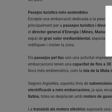
Pasejos turístics més sostenibles
Excepte una embarcació dedicada a la pesca, l
principalment per a
passejos turístics i divulgat
el
director general d’Energia i Mines, Manuel A
espai de
gran valor mediambiental
, especialme
nidifiquen i visiten la zona.
Els
passejos pel llac
són una activitat imprescind
embarcacions tenen una
capacitat de fins a 3
llocs més emblemàtics, com la
isla de la Mata 
Segons Argüelles, aquesta línia de
subvencions 
electrificació a més embarcacions
, ja que, en
llatina
, totes es desplacen amb
motors de gasoi
La
transició als motors elèctrics
suposarà una