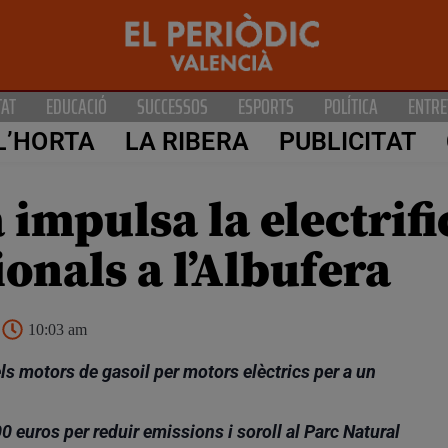
TAT
EDUCACIÓ
SUCCESSOS
ESPORTS
POLÍTICA
ENTRE
L’HORTA
LA RIBERA
PUBLICITAT
 impulsa la electrifi
onals a l’Albufera
10:03 am
ls motors de gasoil per motors elèctrics per a un
0 euros per reduir emissions i soroll al Parc Natural