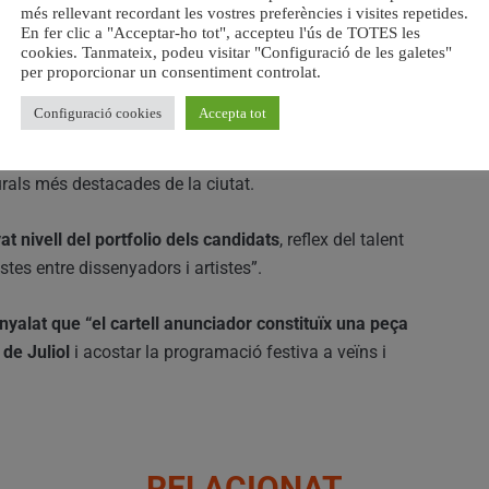
més rellevant recordant les vostres preferències i visites repetides.
En fer clic a "Acceptar-ho tot", accepteu l'ús de TOTES les
participació dels vocals
Carlos Sánchez Fernández,
cookies. Tanmateix, podeu visitar "Configuració de les galetes"
ner, guanyadors d’edicions anteriors del concurs.
per proporcionar un consentiment controlat.
Configuració cookies
Accepta tot
at les diferents candidatures atenent criteris de
pacitat per a representar l’essència i projecció de la Gran
turals més destacades de la ciutat.
at nivell del portfolio dels candidats
, reflex del talent
estes entre dissenyadors i artistes”.
nyalat que “el cartell anunciador constituïx una peça
 de Juliol
i acostar la programació festiva a veïns i
RELACIONAT