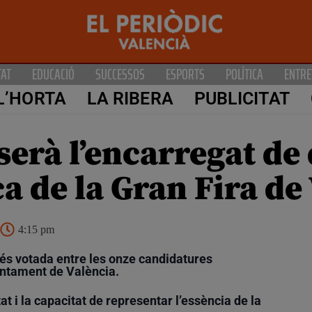
TAT
EDUCACIÓ
SUCCESSOS
ESPORTS
POLÍTICA
ENTRE
L’HORTA
LA RIBERA
PUBLICITAT
 serà l’encarregat d
ca de la Gran Fira de
4:15 pm
més votada entre les onze candidatures
untament de València.
litat i la capacitat de representar l’essència de la