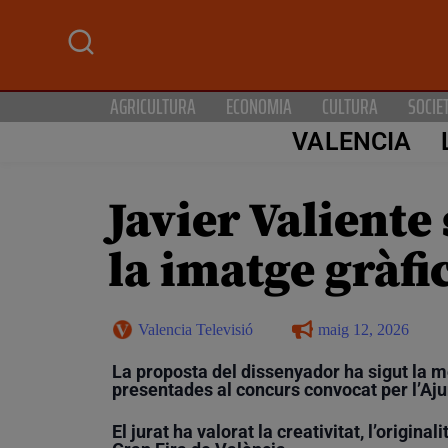
AGRICULTURA
ECONOMIA
CULTURA
SOCIE
VALENCIA
Javier Valiente
la imatge gràfi
Valencia Televisió
maig 12, 2026
La proposta del dissenyador ha sigut la 
presentades al concurs convocat per l’Aj
El jurat ha valorat la creativitat, l’origina