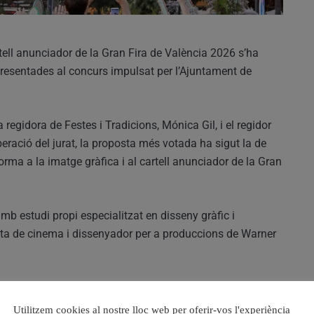
rtell anunciador de la Gran Fira de València 2026 s’ha
 presentades al concurs impulsat per l’Ajuntament de
regidora de Festes i Tradicions, Mónica Gil, i el regidor
beració del jurat, la proposta més votada ha sigut la de
forma a la imatge gràfica i al cartell anunciador de la Gran
mb estudi propi especialitzat en disseny gràfic i
ista de cinema i dissenyador per a produccions de Warner
s i institucions com
Atresmedia, Generalitat Valenciana,
itats.
Utilitzem cookies al nostre lloc web per oferir-vos l'experiència