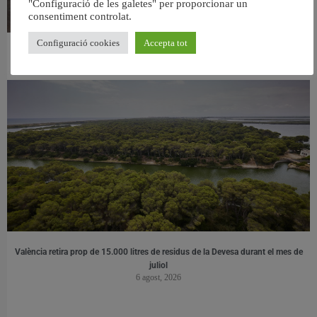
"Configuració de les galetes" per proporcionar un
consentiment controlat.
Configuració cookies
Accepta tot
València ultima el nou centre per a persones majors del barri de Sant Antoni
6 agost, 2026
València retira prop de 15.000 litres de residus de la Devesa durant el mes de
juliol
6 agost, 2026