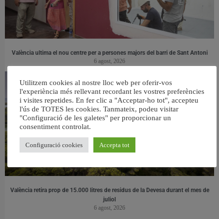
València ultima el nou centre per a persones majors del barri de Sant Antoni
6 agost, 2026
Utilitzem cookies al nostre lloc web per oferir-vos
l'experiència més rellevant recordant les vostres preferències
i visites repetides. En fer clic a "Acceptar-ho tot", accepteu
l'ús de TOTES les cookies. Tanmateix, podeu visitar
"Configuració de les galetes" per proporcionar un
consentiment controlat.
Configuració cookies
Accepta tot
València retira prop de 15.000 litres de residus de la Devesa durant el mes de
juliol
6 agost, 2026