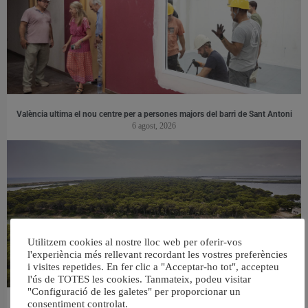
València ultima el nou centre per a persones majors del barri de Sant Antoni
6 agost, 2026
Utilitzem cookies al nostre lloc web per oferir-vos
l'experiència més rellevant recordant les vostres preferències
i visites repetides. En fer clic a "Acceptar-ho tot", accepteu
l'ús de TOTES les cookies. Tanmateix, podeu visitar
"Configuració de les galetes" per proporcionar un
consentiment controlat.
València retira prop de 15.000 litres de residus de la Devesa durant el mes de