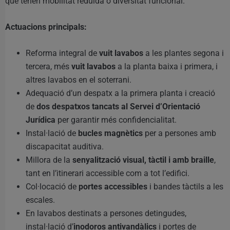
que tenen mobilitat reduïda o diversitat funcional.
Actuacions principals:
Reforma integral de
vuit lavabos
a les plantes segona i
tercera, més
vuit lavabos
a la planta baixa i primera, i
altres lavabos en el soterrani.
Adequació d’un despatx a la primera planta i creació
de
dos despatxos tancats al Servei d’Orientació
Jurídica
per garantir més confidencialitat.
Instal·lació de
bucles magnètics
per a persones amb
discapacitat auditiva.
Millora de la
senyalització visual, tàctil i amb braille
,
tant en l’itinerari accessible com a tot l’edifici.
Col·locació de
portes accessibles
i bandes tàctils a les
escales.
En lavabos destinats a persones detingudes,
instal·lació d’
inodoros antivandàlics
i portes de