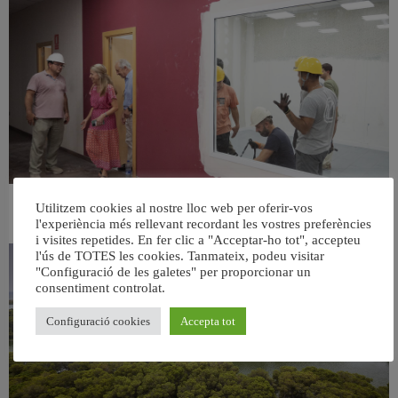
Utilitzem cookies al nostre lloc web per oferir-vos
València ultima el nou centre per a persones majors del barri de Sant Antoni
l'experiència més rellevant recordant les vostres preferències
6 agost, 2026
i visites repetides. En fer clic a "Acceptar-ho tot", accepteu
l'ús de TOTES les cookies. Tanmateix, podeu visitar
"Configuració de les galetes" per proporcionar un
consentiment controlat.
Configuració cookies
Accepta tot