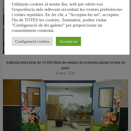
Utilitzem cookies al nostre lloc web per oferir-vos
l'experiència més rellevant recordant les vostres preferències
i visites repetides. En fer clic a "Acceptar-ho tot", accepteu
l'ús de TOTES les cookies. Tanmateix, podeu visitar
"Configuració de les galetes" per proporcionar un
consentiment controlat.
Configuració cookies
Accepta tot
València retira prop de 15.000 litres de residus de la Devesa durant el mes de
juliol
6 agost, 2026