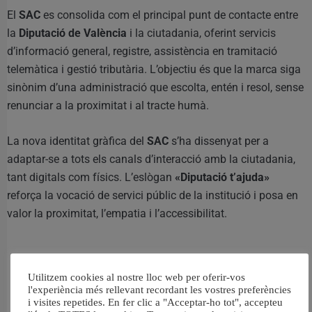
El
SAC
es consolida com el principal punt de contacte entre
la
Diputació de València
i la ciutadania, oferint servicis
d’informació general, registre, assistència en tramitació
telemàtica i gestió tributària. L’objectiu és que la marca siga
sinònim d’una administració que escolta, entén i resol, sense
renunciar a la proximitat i al tracte humà.
La nova identitat gràfica del
SAC
s’ha dissenyat per a
adaptar-se a tots els canals d’interacció amb la ciutadania,
tant digitals com físics. L’eslògan
«Diputació t’ajuda»
reforça la vocació de servici públic de la institució i posa en
valor la proximitat, l’empatia i l’accessibilitat.
Utilitzem cookies al nostre lloc web per oferir-vos
l'experiència més rellevant recordant les vostres preferències
RELACIONAT
i visites repetides. En fer clic a "Acceptar-ho tot", accepteu