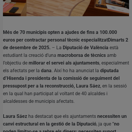
Més de 70 municipis opten a ajudes de fins a 100.000
euros per contractar personal tècnic especialitzat
Dimarts 2
de desembre de 2025.
– La
Diputació de València
està
estudiant la creació d’una
macroborsa de tècnics
amb
l’objectiu de
millorar el servei als ajuntaments
, especialment
els afectats per la
dana
. Així ho ha anunciat la
diputada
d’Hisenda i presidenta de la comissió de seguiment del
pressupost per a la reconstrucció, Laura Sáez
, en la sessió
en la qual han participat al voltant de 40 alcaldes i
alcaldesses de municipis afectats.
Laura Sáez
ha destacat que els ajuntaments
necessiten un
canvi estructural en la gestió de la Diputació
, ja que “
no
poden limitar-se a rebre els diners; necessiten suport