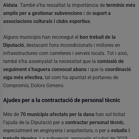
Aldaia
. També s’ha ressaltat la importància de
terminis més
amplis per a gestionar subvencions
i de
suport a
associacions culturals i clubs esportius
.
Alguns municipis han reconegut el
bon treball de la
Diputació
, destacant fons incondicionats i millores en
infraestructures com carreteres i serveis locals. Tot i això,
també s’ha assenyalat la necessitat que la
comissió de
seguiment s’haguera convocat abans
i que la
coordinació
siga més efectiva
, tal com ha apuntat el portaveu de
Compromís, Dolors Gimeno.
Ajudes per a la contractació de personal tècnic
Més de
70 municipis afectats per la dana
han sol·licitat
l’ajuda de la Diputació per a
contractar personal tècnic
,
especialment en enginyeria i arquitectura, o per a
estudis i
treballs tècnics
. La subvenció, aprovada al juliol de 2025,