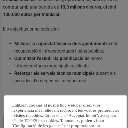
compta amb una partida de
10,3 milions d’euros
, oferint
100.000 euros per municipi
.
Els objectius principals són:
Millorar la capacitat tècnica dels ajuntaments
en la
recuperació d’infraestructures i béns públics.
Optimitzar l’estudi i la planificació
de noves
infraestructures municipals resilients.
Reforçar els serveis tècnics municipals
durant els
períodes d’emergència i recuperació.
RELACIONAT
Utilitzem cookies al nostre lloc web per oferir-vos
l'experiència més rellevant recordant les vostres preferències
i visites repetides. En fer clic a "Acceptar-ho tot", accepteu
l'ús de TOTES les cookies. Tanmateix, podeu visitar
"Configuració de les galetes" per proporcionar un