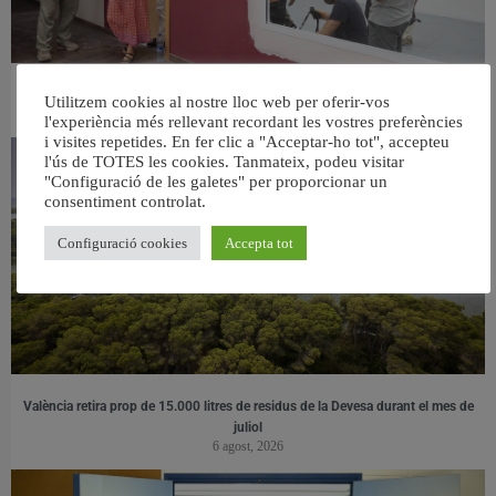
València ultima el nou centre per a persones majors del barri de Sant Antoni
Utilitzem cookies al nostre lloc web per oferir-vos
6 agost, 2026
l'experiència més rellevant recordant les vostres preferències
i visites repetides. En fer clic a "Acceptar-ho tot", accepteu
l'ús de TOTES les cookies. Tanmateix, podeu visitar
"Configuració de les galetes" per proporcionar un
consentiment controlat.
Configuració cookies
Accepta tot
València retira prop de 15.000 litres de residus de la Devesa durant el mes de
juliol
6 agost, 2026