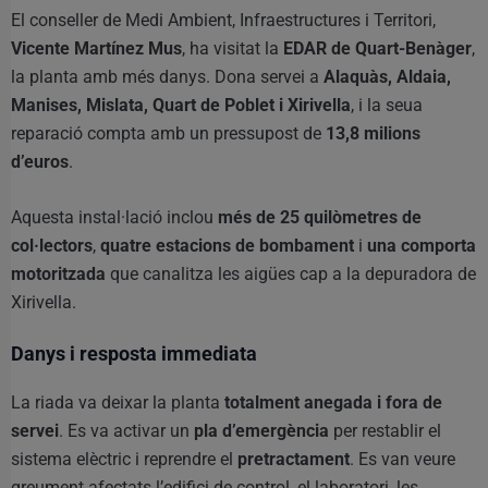
El conseller de Medi Ambient, Infraestructures i Territori,
Vicente Martínez Mus
, ha visitat la
EDAR de Quart-Benàger
,
la planta amb més danys. Dona servei a
Alaquàs, Aldaia,
Manises, Mislata, Quart de Poblet i Xirivella
, i la seua
reparació compta amb un pressupost de
13,8 milions
d’euros
.
Aquesta instal·lació inclou
més de 25 quilòmetres de
col·lectors
,
quatre estacions de bombament
i
una comporta
motoritzada
que canalitza les aigües cap a la depuradora de
Xirivella.
Danys i resposta immediata
La riada va deixar la planta
totalment anegada i fora de
servei
. Es va activar un
pla d’emergència
per restablir el
sistema elèctric i reprendre el
pretractament
. Es van veure
greument afectats l’edifici de control, el laboratori, les