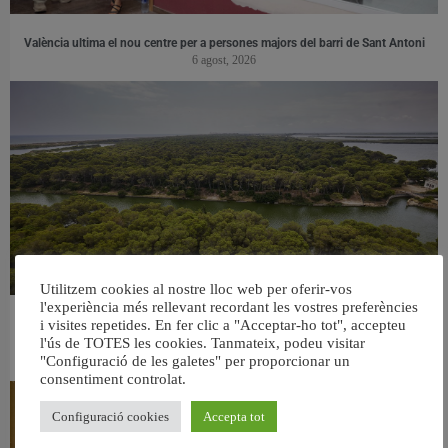
València ultima el nou centre per a persones majors del barri de Sant Antoni
6 agost, 2026
Utilitzem cookies al nostre lloc web per oferir-vos
l'experiència més rellevant recordant les vostres preferències
València retira prop de 15.000 litres de residus de la Devesa durant el mes de
i visites repetides. En fer clic a "Acceptar-ho tot", accepteu
l'ús de TOTES les cookies. Tanmateix, podeu visitar
juliol
"Configuració de les galetes" per proporcionar un
6 agost, 2026
consentiment controlat.
Configuració cookies
Accepta tot