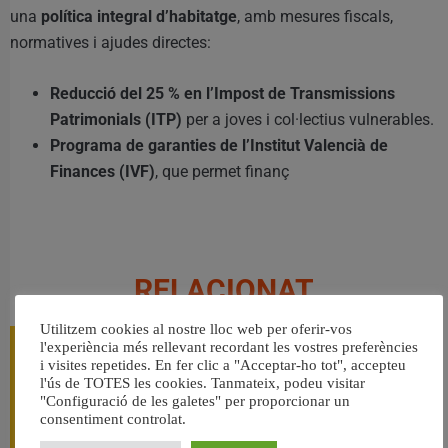
una
política integral d’habitatge
, amb mesures fiscals,
normatives i ajudes directes:
Reducció del 25 % en l’Impost de Transmissions
Patrimonials (ITP)
per a joves i col·lectius vulnerables.
Programa de garanties de l’Institut Valencià de
Finances (IVF)
, que permet finanç
RELACIONAT
Utilitzem cookies al nostre lloc web per oferir-vos
l'experiència més rellevant recordant les vostres preferències
i visites repetides. En fer clic a "Acceptar-ho tot", accepteu
l'ús de TOTES les cookies. Tanmateix, podeu visitar
"Configuració de les galetes" per proporcionar un
consentiment controlat.