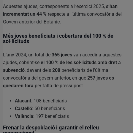
Aquestes ajudes, corresponents a l’exercici 2025,
s’han
incrementat un 44 %
respecte a l’última convocatòria del
Govern anterior del Botànic.
Més joves beneficiats i cobertura del 100 % de
sol·licituds
L’any 2024, un total de
365 joves
van accedir a aquestes
ajudes, cobrint-se
el 100 % de les sol·licituds amb dret a
subvenció
, davant dels
208
beneficiaris de l’última
convocatòria del govern anterior, en què
257 joves es
quedaren fora
per falta de pressupost.
Alacant
: 108 beneficiaris
Castelló
: 60 beneficiaris
València
: 197 beneficiaris
Frenar la despoblació i garantir el relleu
generacional