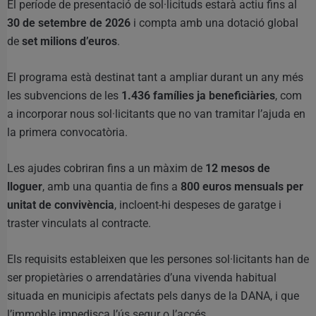
El període de presentació de sol·licituds estarà actiu fins al
30 de setembre de 2026
i compta amb una dotació global
de
set milions d’euros
.
El programa està destinat tant a ampliar durant un any més
les subvencions de les
1.436 famílies ja beneficiàries
, com
a incorporar nous sol·licitants que no van tramitar l’ajuda en
la primera convocatòria.
Les ajudes cobriran fins a un màxim de
12 mesos de
lloguer
, amb una quantia de fins a
800 euros mensuals per
unitat de convivència
, incloent-hi despeses de garatge i
traster vinculats al contracte.
Els requisits estableixen que les persones sol·licitants han de
ser propietàries o arrendatàries d’una vivenda habitual
situada en municipis afectats pels danys de la DANA, i que
l’immoble impedisca l’ús segur o l’accés.