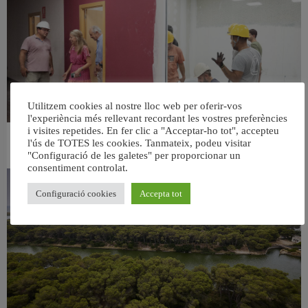
Utilitzem cookies al nostre lloc web per oferir-vos
l'experiència més rellevant recordant les vostres preferències
i visites repetides. En fer clic a "Acceptar-ho tot", accepteu
l'ús de TOTES les cookies. Tanmateix, podeu visitar
València ultima el nou centre per a persones majors del barri de Sant Antoni
6 agost, 2026
"Configuració de les galetes" per proporcionar un
consentiment controlat.
Configuració cookies
Accepta tot