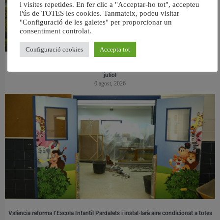
i visites repetides. En fer clic a "Acceptar-ho tot", accepteu
l'ús de TOTES les cookies. Tanmateix, podeu visitar
"Configuració de les galetes" per proporcionar un
consentiment controlat.
Configuració cookies
Accepta tot
València retira prop de 15.000 litres de residus de la Devesa durant el mes de
juliol
6 agost, 2026
València reforma l’Escola Infantil Pardalets i instal·larà aire condicionat a totes